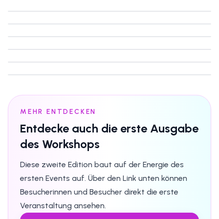
Moment
10
STARTER DANCE
Moment
11
STARTER DANCE
Moment
12
STARTER DANCE
Moment
13
STARTER DANCE
Moment
14
MEHR ENTDECKEN
Entdecke auch die erste Ausgabe
des Workshops
Diese zweite Edition baut auf der Energie des
ersten Events auf. Über den Link unten können
Besucherinnen und Besucher direkt die erste
Veranstaltung ansehen.