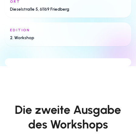
ORT
2. EDITION
Dieselstraße 5, 61169 Friedberg
Afro Dance, Community und
pure Energie in Friedberg
EDITION
Eine farbenfrohe zweite Ausgabe für alle, die
2. Workshop
tanzen, lernen und gemeinsam feiern
möchten.
Die zweite Ausgabe
des Workshops