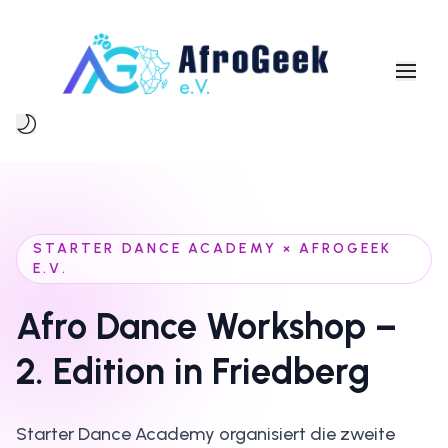
Über uns
Mitgliedschaft
Event
STARTER DANCE ACADEMY × AFROGEEK
E.V.
Blog
Afro Dance Workshop –
Kontakt
2. Edition in Friedberg
Mehr
Mitglied werden
Starter Dance Academy organisiert die zweite