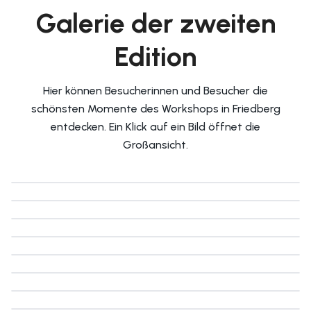
Galerie der zweiten
Edition
Hier können Besucherinnen und Besucher die
schönsten Momente des Workshops in Friedberg
entdecken. Ein Klick auf ein Bild öffnet die
Großansicht.
STARTER DANCE
Moment
1
STARTER DANCE
Moment
2
STARTER DANCE
Moment
3
STARTER DANCE
Moment
4
STARTER DANCE
Moment
5
STARTER DANCE
Moment
6
STARTER DANCE
Moment
7
STARTER DANCE
Moment
8
STARTER DANCE
Moment
9
STARTER DANCE